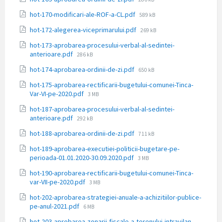
fișier:
Dimensiune
hot-170-modificari-ale-ROF-a-CL.pdf
589 kB
fișier:
Dimensiune
hot-172-alegerea-viceprimarului.pdf
269 kB
fișier:
hot-173-aprobarea-procesului-verbal-al-sedintei-
Dimensiune
anterioare.pdf
286 kB
fișier:
Dimensiune
hot-174-aprobarea-ordinii-de-zi.pdf
650 kB
fișier:
hot-175-aprobarea-rectificarii-bugetului-comunei-Tinca-
Dimensiune
Var-VI-pe-2020.pdf
3 MB
fișier:
hot-187-aprobarea-procesului-verbal-al-sedintei-
Dimensiune
anterioare.pdf
292 kB
fișier:
Dimensiune
hot-188-aprobarea-ordinii-de-zi.pdf
711 kB
fișier:
hot-189-aprobarea-executiei-politicii-bugetare-pe-
Dimensiune
perioada-01.01.2020-30.09.2020.pdf
3 MB
fișier:
hot-190-aprobarea-rectificarii-bugetului-comunei-Tinca-
Dimensiune
var-VII-pe-2020.pdf
3 MB
fișier:
hot-202-aprobarea-strategiei-anuale-a-achizitiilor-publice-
Dimensiune
pe-anul-2021.pdf
6 MB
fișier:
hot-203-aprobarea-zonarii-fiscale-a-terenului-intravilan-