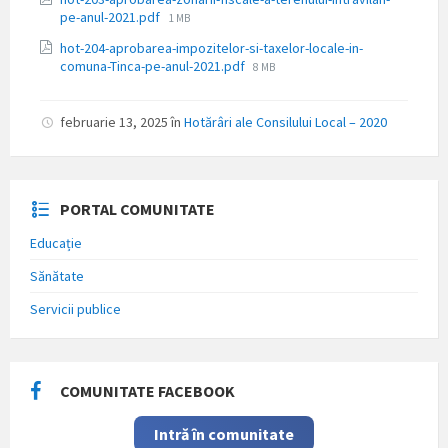
Dimensiune
pe-anul-2021.pdf
1 MB
fișier:
hot-204-aprobarea-impozitelor-si-taxelor-locale-in-
Dimensiune
comuna-Tinca-pe-anul-2021.pdf
8 MB
fișier:
februarie 13, 2025
în
Hotărâri ale Consilului Local – 2020
PORTAL COMUNITATE
Educație
Sănătate
Servicii publice
COMUNITATE FACEBOOK
Intră în comunitate