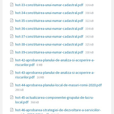
fișier:
Dimensiune
hot-33-constituirea-unui-numar-cadastral.pdf
326 kB
fișier:
Dimensiune
hot-34-constituirea-unui-numar-cadastral.pdf
330 kB
fișier:
Dimensiune
hot-35-constituirea-unui-numar-cadastral.pdf
322 kB
fișier:
Dimensiune
hot-36-constituirea-unui-numar-cadastral.pdf
334 kB
fișier:
Dimensiune
hot-37-constituirea-unui-numar-cadastral.pdf
343 kB
fișier:
Dimensiune
hot-38-constituirea-unui-numar-cadastral.pdf
325 kB
fișier:
Dimensiune
hot-39-constituirea-unui-numar-cadastral.pdf
330 kB
fișier:
hot-42-aprobarea-planului-de-analiza-si-acoperire-a-
Dimensiune
riscurilor.pdf
8 MB
fișier:
hot-43-aprobarea-planului-de-analiza-si-acoperire-a-
Dimensiune
riscurilor.pdf
16 MB
fișier:
Dimens
hot-44-aprobarea-planului-local-de-masuri-romii-2020.pdf
fișier:
290 kB
hot-45-actualizarea-componentei-grupului-de-lucru-
Dimensiune
local.pdf
366 kB
fișier:
hot-46-aprobarea-strategiei-de-dezvoltare-a-serviciilor-