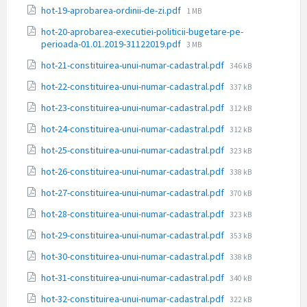
fișier:
Dimensiune
hot-19-aprobarea-ordinii-de-zi.pdf
1 MB
fișier:
hot-20-aprobarea-executiei-politicii-bugetare-pe-
Dimensiune
perioada-01.01.2019-31122019.pdf
3 MB
fișier:
Dimensiune
hot-21-constituirea-unui-numar-cadastral.pdf
346 kB
fișier:
Dimensiune
hot-22-constituirea-unui-numar-cadastral.pdf
337 kB
fișier:
Dimensiune
hot-23-constituirea-unui-numar-cadastral.pdf
312 kB
fișier:
Dimensiune
hot-24-constituirea-unui-numar-cadastral.pdf
312 kB
fișier:
Dimensiune
hot-25-constituirea-unui-numar-cadastral.pdf
323 kB
fișier:
Dimensiune
hot-26-constituirea-unui-numar-cadastral.pdf
338 kB
fișier:
Dimensiune
hot-27-constituirea-unui-numar-cadastral.pdf
370 kB
fișier:
Dimensiune
hot-28-constituirea-unui-numar-cadastral.pdf
323 kB
fișier:
Dimensiune
hot-29-constituirea-unui-numar-cadastral.pdf
353 kB
fișier:
Dimensiune
hot-30-constituirea-unui-numar-cadastral.pdf
338 kB
fișier:
Dimensiune
hot-31-constituirea-unui-numar-cadastral.pdf
340 kB
fișier:
Dimensiune
hot-32-constituirea-unui-numar-cadastral.pdf
322 kB