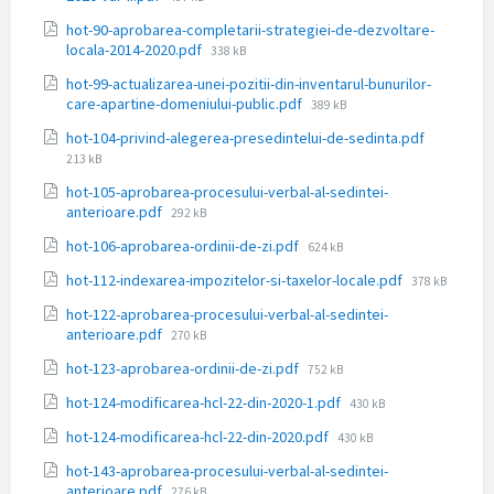
fișier:
hot-90-aprobarea-completarii-strategiei-de-dezvoltare-
Dimensiune
locala-2014-2020.pdf
338 kB
fișier:
hot-99-actualizarea-unei-pozitii-din-inventarul-bunurilor-
Dimensiune
care-apartine-domeniului-public.pdf
389 kB
fișier:
Dimensiu
hot-104-privind-alegerea-presedintelui-de-sedinta.pdf
fișier:
213 kB
hot-105-aprobarea-procesului-verbal-al-sedintei-
Dimensiune
anterioare.pdf
292 kB
fișier:
Dimensiune
hot-106-aprobarea-ordinii-de-zi.pdf
624 kB
fișier:
Dimensiune
hot-112-indexarea-impozitelor-si-taxelor-locale.pdf
378 kB
fișier:
hot-122-aprobarea-procesului-verbal-al-sedintei-
Dimensiune
anterioare.pdf
270 kB
fișier:
Dimensiune
hot-123-aprobarea-ordinii-de-zi.pdf
752 kB
fișier:
Dimensiune
hot-124-modificarea-hcl-22-din-2020-1.pdf
430 kB
fișier:
Dimensiune
hot-124-modificarea-hcl-22-din-2020.pdf
430 kB
fișier:
hot-143-aprobarea-procesului-verbal-al-sedintei-
Dimensiune
anterioare.pdf
276 kB