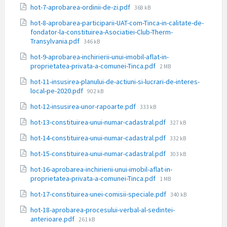
Dimensiune
hot-7-aprobarea-ordinii-de-zi.pdf
368 kB
fișier:
hot-8-aprobarea-participarii-UAT-com-Tinca-in-calitate-de-
fondator-la-constituirea-Asociatiei-Club-Therm-
Dimensiune
Transylvania.pdf
346 kB
fișier:
hot-9-aprobarea-inchirierii-unui-imobil-aflat-in-
Dimensiune
proprietatea-privata-a-comunei-Tinca.pdf
2 MB
fișier:
hot-11-insusirea-planului-de-actiuni-si-lucrari-de-interes-
Dimensiune
local-pe-2020.pdf
902 kB
fișier:
Dimensiune
hot-12-insusirea-unor-rapoarte.pdf
333 kB
fișier:
Dimensiune
hot-13-constituirea-unui-numar-cadastral.pdf
327 kB
fișier:
Dimensiune
hot-14-constituirea-unui-numar-cadastral.pdf
332 kB
fișier:
Dimensiune
hot-15-constituirea-unui-numar-cadastral.pdf
303 kB
fișier:
hot-16-aprobarea-inchirierii-unui-imobil-aflat-in-
Dimensiune
proprietatea-privata-a-comunei-Tinca.pdf
1 MB
fișier:
Dimensiune
hot-17-constituirea-unei-comisii-speciale.pdf
340 kB
fișier:
hot-18-aprobarea-procesului-verbal-al-sedintei-
Dimensiune
anterioare.pdf
261 kB