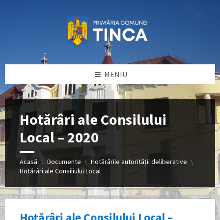
Sari
Sari
Sari
la
la
la
conținut
bara
subsol
laterală
stângă
MENIU
Hotărâri ale Consilului
Local – 2020
Acasă
Documente
Hotărârile autorității deliberative
\
\
\
Hotărâri ale Consiliului Local
Hotărâri ale Consilului Local –