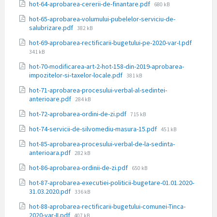
Dimensiune
hot-64-aprobarea-cererii-de-finantare.pdf
680 kB
fișier:
hot-65-aprobarea-volumului-pubelelor-serviciu-de-
Dimensiune
salubrizare.pdf
382 kB
fișier:
Dimens
hot-69-aprobarea-rectificarii-bugetului-pe-2020-var-I.pdf
fișier:
341 kB
hot-70-modificarea-art-2-hot-158-din-2019-aprobarea-
Dimensiune
impozitelor-si-taxelor-locale.pdf
381 kB
fișier:
hot-71-aprobarea-procesului-verbal-al-sedintei-
Dimensiune
anterioare.pdf
284 kB
fișier:
Dimensiune
hot-72-aprobarea-ordini-de-zi.pdf
715 kB
fișier:
Dimensiune
hot-74-servicii-de-silvomediu-masura-15.pdf
451 kB
fișier:
hot-85-aprobarea-procesului-verbal-de-la-sedinta-
Dimensiune
anterioara.pdf
282 kB
fișier:
Dimensiune
hot-86-aprobarea-ordinii-de-zi.pdf
650 kB
fișier:
hot-87-aprobarea-executiei-politicii-bugetare-01.01.2020-
Dimensiune
31.03.2020.pdf
336 kB
fișier:
hot-88-aprobarea-rectificarii-bugetului-comunei-Tinca-
Dimensiune
2020-var-II.pdf
407 kB