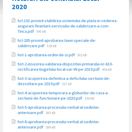
2020
Atașamente
hcl-101-privind-stabilirea-sistemului-de-plata-in-vederea-
asigurarii-finantarii-serviciului-de-salubrizare-a-com-
Dimensiune
Tinca.pdf
590 kB
fișier:
hcl-205-privind-aprobarea-taxei-speciale-de-
Dimensiune
salubrizare.pdf
518 kB
fișier:
Dimensiune
hot-1-aprobarea-ordini-de-zi.pdf
302 kB
fișier:
hot-2-insusirea-validarea-dispozitiei-primarului-nr-610-
Dimensiune
rectificarea-bugetului-local-var-VII-pe-2019.pdf
456 kB
fișier:
hot-3-acoperirea-definitiva-a-deficitului-sectiunii-de-
Dimensiune
dezvoltare-pe-2019.pdf
327 kB
fișier:
hot-4-acoperirea-temporara-a-globurilor-de-casa-a-
Dimensiune
sectiunii-de-functionare-pe-2020.pdf
356 kB
fișier:
hot-5-aprobarea-procesului-verbal-al-sedintei-
Dimensiune
anterioare.pdf
283 kB
fișier:
hot-6-aprobarea-procesului-verbal-al-sedintei-
Dimensiune
anterioare.pdf
286 kB
fișier: