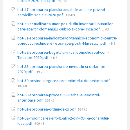
Dimensiune
sociale-2020-2024.pdf
391 kB
fișier:
hot-47-aprobarea-planului-anual-de-actiune-privind-
Dimensiune
serviciile-sociale-2020.pdf
396 kB
fișier:
hot-50-actualizarea-unor-pozitii-din-inventarul-bunurilor-
Dimensiune
care-apartin-domeniului-public-al-com-Tinca.pdf
1 MB
fișier:
hot-51-aprobarea-indicatorilor-tehnico-economici-pentru-
Dimensiune
obiectivul-extindere-retea-apa-pt-str-Muresului.pdf
4 MB
fișier:
hot-52-aprobarea-bugetului-initial-consolidat-al-com-
Dimensiune
Tinca-pe-2020.pdf
4 MB
fișier:
hot-53-aprobarea-planului-de-investitii-si-dotari-pe-
Dimensiune
2020.pdf
319 kB
fișier:
Dimensiun
hot-59-privind-alegerea-presedintelui-de-sedinta.pdf
fișier:
189 kB
hot-60-aprobarea-procesului-verbal-al-sedintei-
Dimensiune
anterioare.pdf
263 kB
fișier:
Dimensiune
hot-61-aprobarea-ordini-de-zi.pdf
587 kB
fișier:
hot-62-modificarea-art-41-alin-2-din-ROF-a-consiliului-
Dimensiune
local.pdf
309 kB
fișier: