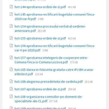
fișier:
Dimensiune
hot-144-aprobarea-ordinii-de-zi.pdf
401 kB
fișier:
hot-145-aprobarea-rectificarii-bugetului-comunei-Tinca-
Dimensiune
2020-var-IV.pdf
3 MB
fișier:
hot-154-aprobarea-procesului-verbal-al-sedintei-
Dimensiune
anterioare.pdf
281 kB
fișier:
Dimensiune
hot-155-aprobarea-ordinii-de-zi.pdf
423 kB
fișier:
hot-156-aprobarea-rectificarii-bugetului-comunei-Tinca-
Dimensiune
var-V-pe-2020.pdf
3 MB
fișier:
hot-157-aprobarea-intelegerii-de-cooperare-intre-
Dimensiune
Comuna-Tinca-si-Comuna-Lozova.pdf
373 kB
fișier:
hot-165-darea-in-folosinta-gratuita-catre-IPJ-BH-a-unui-
Dimensiune
etilotest.pdf
222 kB
fișier:
Dimensiune
hot-166-alegerea-presedintelui-de-sedinta.pdf
201 kB
fișier:
Dimensiune
hot-167-aprobarea-ordinii-de-zi.pdf
299 kB
fișier:
hot-168-organizarea-comisiilor-pe-domenii-de-
Dimensiune
specialitate-ale-CL.pdf
677 kB
fișier:
Dimensiune
hot-169-aprobarea-ordinii-de-zi.pdf
286 kB