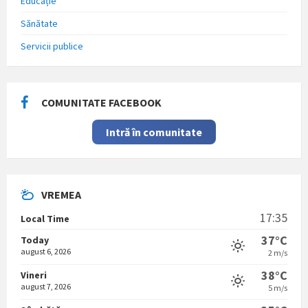
Educație
Sănătate
Servicii publice
COMUNITATE FACEBOOK
Intră în comunitate
VREMEA
17:35
Local Time
37°C
Today
august 6, 2026
2 m/s
38°C
Vineri
august 7, 2026
5 m/s