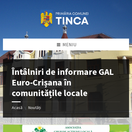
Sari
Sari
Sari
la
la
la
conținut
bara
subsol
laterală
stângă
MENIU
Întâlniri de informare GAL
Euro-Crișana în
comunitățile locale
Acasă
Noutăți
\