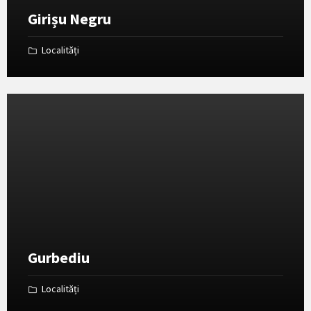
Girișu Negru
Localități
Deschide
Galeria
Gurbediu
Localități