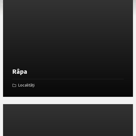
Deschide
Galeria
Râpa
Localități
Deschide
Galeria