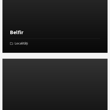
Belfir
Localități
Deschide
Galeria