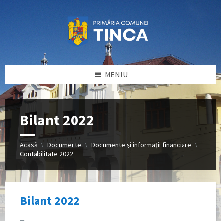
Sari
Sari
Sari
la
la
la
conținut
bara
subsol
laterală
stângă
MENIU
Bilant 2022
Acasă
Documente
Documente și informații financiare
\
\
\
Contabilitate 2022
Bilant 2022