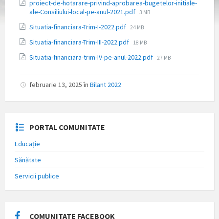
Atașamente
proiect-de-hotarare-privind-aprobarea-bugetelor-initiale-
Dimensiune
ale-Consiliului-local-pe-anul-2021.pdf
3 MB
fișier:
Dimensiune
Situatia-financiara-Trim-I-2022.pdf
24 MB
fișier:
Dimensiune
Situatia-financiara-Trim-III-2022.pdf
18 MB
fișier:
Dimensiune
Situatia-financiara-trim-IV-pe-anul-2022.pdf
27 MB
fișier:
februarie 13, 2025
în
Bilant 2022
PORTAL COMUNITATE
Educație
Sănătate
Servicii publice
COMUNITATE FACEBOOK