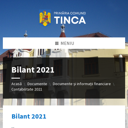
Sari
Sari
Sari
la
la
la
conținut
bara
subsol
laterală
stângă
MENIU
Bilant 2021
Acasă
Documente
Documente și informații financiare
\
\
\
Contabilitate 2021
Bilant 2021