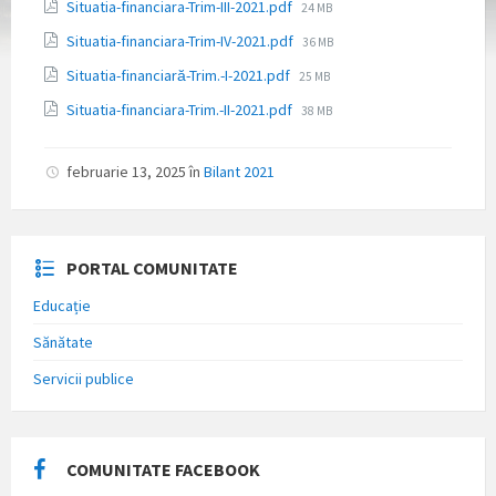
Atașamente
Dimensiune
Situatia-financiara-Trim-III-2021.pdf
24 MB
fișier:
Dimensiune
Situatia-financiara-Trim-IV-2021.pdf
36 MB
fișier:
Dimensiune
Situatia-financiară-Trim.-I-2021.pdf
25 MB
fișier:
Dimensiune
Situatia-financiara-Trim.-II-2021.pdf
38 MB
fișier:
februarie 13, 2025
în
Bilant 2021
PORTAL COMUNITATE
Educație
Sănătate
Servicii publice
COMUNITATE FACEBOOK