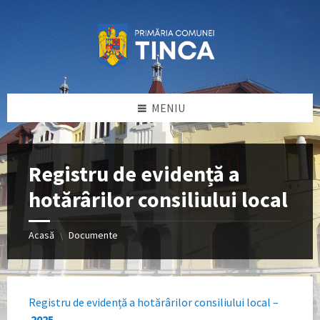
Sari
Sari
Sari
la
la
la
conținut
bara
subsol
laterală
stângă
MENIU
Registru de evidență a
hotărârilor consiliului local
Acasă
Documente
\
Registru de evidență a hotărârilor consiliului local –
2025