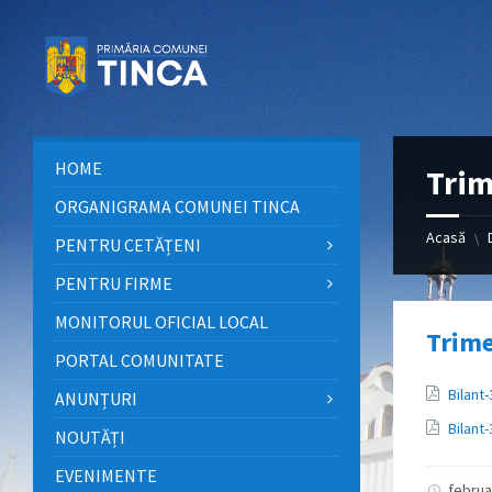
Sari
Sari
Sari
la
la
la
conținut
bara
subsol
laterală
stângă
HOME
Trim
ORGANIGRAMA COMUNEI TINCA
Acasă
\
PENTRU CETĂȚENI
PENTRU FIRME
MONITORUL OFICIAL LOCAL
Trime
PORTAL COMUNITATE
Atașam
Bilant
ANUNȚURI
Bilant
NOUTĂȚI
EVENIMENTE
februa