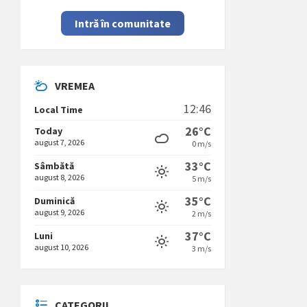
Intră în comunitate
VREMEA
12:46
Local Time
26°C
Today
august 7, 2026
0 m/s
33°C
Sâmbătă
august 8, 2026
5 m/s
35°C
Duminică
august 9, 2026
2 m/s
37°C
Luni
august 10, 2026
3 m/s
CATEGORII