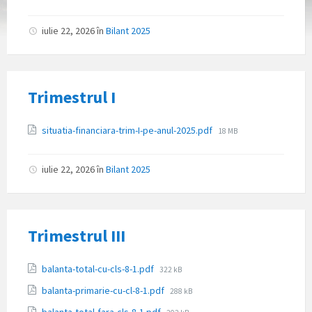
fișier:
iulie 22, 2026
în
Bilant 2025
Trimestrul I
Atașamente
Dimensiune
situatia-financiara-trim-I-pe-anul-2025.pdf
18 MB
fișier:
iulie 22, 2026
în
Bilant 2025
Trimestrul III
Atașamente
Dimensiune
balanta-total-cu-cls-8-1.pdf
322 kB
fișier:
Dimensiune
balanta-primarie-cu-cl-8-1.pdf
288 kB
fișier:
Dimensiune
balanta-total-fara-cls-8-1.pdf