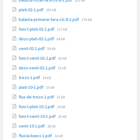
202 kB
fișier:
Dimensiune
plati-02-1.pdf
181 kB
fișier:
Dimensiune
balanta-primarie-fara-cls-8-1.pdf
179 kB
fișier:
Dimensiune
funct-plati-02-1.pdf
117 kB
fișier:
Dimensiune
dezv-plati-02-1.pdf
64 kB
fișier:
Dimensiune
venit-02-1.pdf
59 kB
fișier:
Dimensiune
funct-venit-02-2.pdf
50 kB
fișier:
Dimensiune
dezv-venit-02-1.pdf
35 kB
fișier:
Dimensiune
trezo-1.pdf
34 kB
fișier:
Dimensiune
plati-10-1.pdf
25 kB
fișier:
Dimensiune
flux-de-trezo-1.pdf
25 kB
fișier:
Dimensiune
funct-plati-10-2.pdf
24 kB
fișier:
Dimensiune
funct-venit-10-1.pdf
20 kB
fișier:
Dimensiune
venit-10-1.pdf
18 kB
fișier:
Dimensiune
flux-la-banci-1.pdf
16 kB