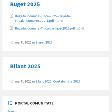
Buget 2025
Atașamente
Bugetul-comunei-Tinca-2025-varianta-
Dimensiune
initiala_compressed-1.pdf
10 MB
fișier:
Dimensiune
Bugetul-comunei-Tinca-var-I-pe-2025.pdf
20 MB
fișier:
mai 8, 2025
în
Buget 2025
Bilant 2025
mai 8, 2025
în
Bilant 2025
,
Contabilitate 2025
PORTAL COMUNITATE
Educație