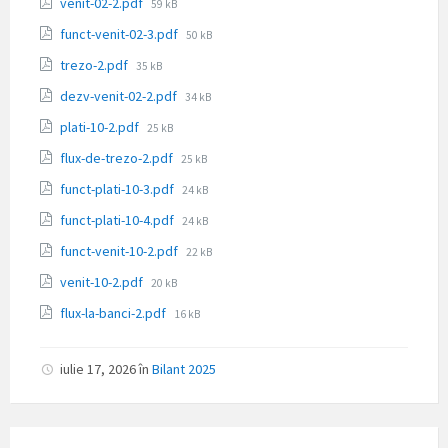
Dimensiune
venit-02-2.pdf
59 kB
fișier:
Dimensiune
funct-venit-02-3.pdf
50 kB
fișier:
Dimensiune
trezo-2.pdf
35 kB
fișier:
Dimensiune
dezv-venit-02-2.pdf
34 kB
fișier:
Dimensiune
plati-10-2.pdf
25 kB
fișier:
Dimensiune
flux-de-trezo-2.pdf
25 kB
fișier:
Dimensiune
funct-plati-10-3.pdf
24 kB
fișier:
Dimensiune
funct-plati-10-4.pdf
24 kB
fișier:
Dimensiune
funct-venit-10-2.pdf
22 kB
fișier:
Dimensiune
venit-10-2.pdf
20 kB
fișier:
Dimensiune
flux-la-banci-2.pdf
16 kB
fișier:
iulie 17, 2026
în
Bilant 2025