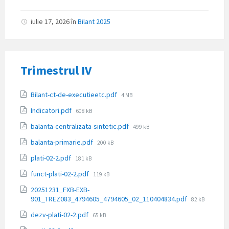
fișier:
iulie 17, 2026
în
Bilant 2025
Trimestrul IV
Atașamente
Dimensiune
Bilant-ct-de-executieetc.pdf
4 MB
fișier:
Dimensiune
Indicatori.pdf
608 kB
fișier:
Dimensiune
balanta-centralizata-sintetic.pdf
499 kB
fișier:
Dimensiune
balanta-primarie.pdf
200 kB
fișier:
Dimensiune
plati-02-2.pdf
181 kB
fișier:
Dimensiune
funct-plati-02-2.pdf
119 kB
fișier:
20251231_FXB-EXB-
Dimensiune
901_TREZ083_4794605_4794605_02_110404834.pdf
82 kB
fișier:
Dimensiune
dezv-plati-02-2.pdf
65 kB
fișier: