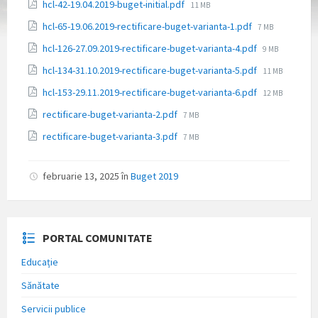
Atașamente
Dimensiune
hcl-42-19.04.2019-buget-initial.pdf
11 MB
fișier:
Dimensiune
hcl-65-19.06.2019-rectificare-buget-varianta-1.pdf
7 MB
fișier:
Dimensiune
hcl-126-27.09.2019-rectificare-buget-varianta-4.pdf
9 MB
fișier:
Dimensiune
hcl-134-31.10.2019-rectificare-buget-varianta-5.pdf
11 MB
fișier:
Dimensiune
hcl-153-29.11.2019-rectificare-buget-varianta-6.pdf
12 MB
fișier:
Dimensiune
rectificare-buget-varianta-2.pdf
7 MB
fișier:
Dimensiune
rectificare-buget-varianta-3.pdf
7 MB
fișier:
februarie 13, 2025
în
Buget 2019
PORTAL COMUNITATE
Educație
Sănătate
Servicii publice