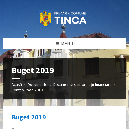
Sari
Sari
Sari
la
la
la
conținut
bara
subsol
laterală
stângă
MENIU
Buget 2019
Acasă
Documente
Documente și informații financiare
\
\
\
Contabilitate 2019
Buget 2019