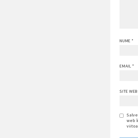
NUME
*
EMAIL
*
SITE WEB
Salve
web î
viito