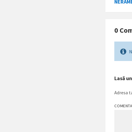
NERAMB
0 Com
N
Lasă u
Adresa ta
COMENT