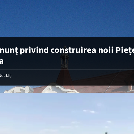
nunț privind construirea noii Pie
a
Noutăți