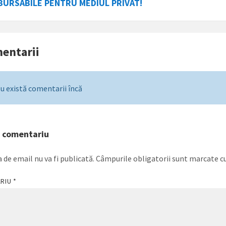
URSABILE PENTRU MEDIUL PRIVAT!
entarii
u există comentarii încă
n comentariu
 de email nu va fi publicată.
Câmpurile obligatorii sunt marcate c
ARIU
*