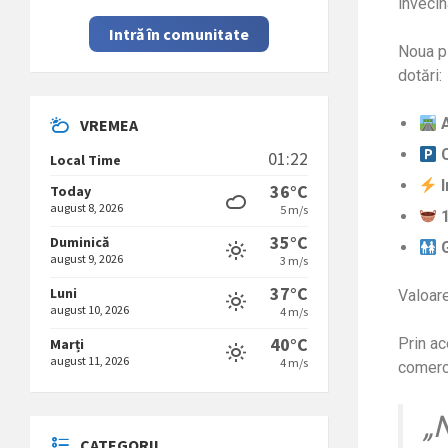
învecin
Intră în comunitate
Noua pi
dotări:
VREMEA
01:22
Local Time
36°C
Today
august 8, 2026
5 m/s
35°C
Duminică
august 9, 2026
3 m/s
37°C
Luni
Valoare
august 10, 2026
4 m/s
40°C
Prin ac
Marți
august 11, 2026
4 m/s
comerci
„
CATEGORII