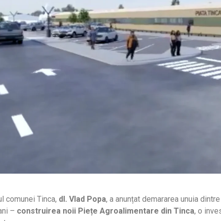
ul comunei Tinca,
dl. Vlad Popa
, a anunțat demararea unuia dintr
 ani –
construirea noii Piețe Agroalimentare din Tinca
, o inve