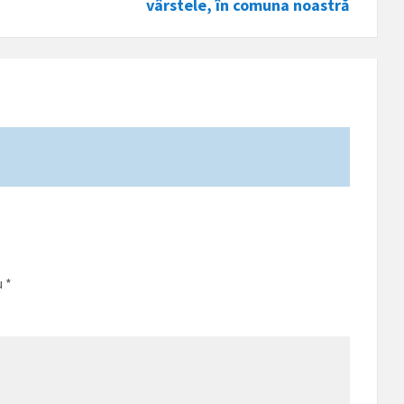
vârstele, în comuna noastră
u
*