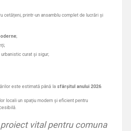
ru cetățeni, printr-un ansamblu complet de lucrări și
moderne
;
ți;
urbanistic curat și sigur;
.
ucrărilor este estimată până la
sfârșitul anului 2026
.
or locali un spațiu modern și eficient pentru
cesibilă.
 proiect vital pentru comuna