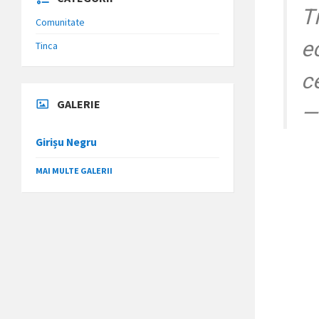
T
Comunitate
e
Tinca
ce
GALERIE
Girișu Negru
MAI MULTE GALERII