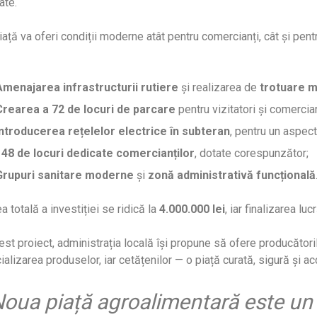
ate.
ață va oferi condiții moderne atât pentru comercianți, cât și pent
Amenajarea infrastructurii rutiere
și realizarea de
trotuare 
Crearea a 72 de locuri de parcare
pentru vizitatori și comercian
Introducerea rețelelor electrice în subteran
, pentru un aspect 
148 de locuri dedicate comercianților
, dotate corespunzător;
Grupuri sanitare moderne
și
zonă administrativă funcțională
a totală a investiției se ridică la
4.000.000 lei
, iar finalizarea l
est proiect, administrația locală își propune să ofere producătoril
alizarea produselor, iar cetățenilor — o piață curată, sigură și ac
Noua piață agroalimentară este un