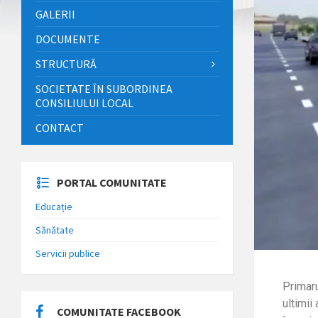
GALERII
DOCUMENTE
STRUCTURĂ
SOCIETATE ÎN SUBORDINEA
CONSILIULUI LOCAL
CONTACT
PORTAL COMUNITATE
Educație
Sănătate
Servicii publice
Primar
ultimii
COMUNITATE FACEBOOK