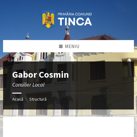
Sari
Sari
Sari
la
la
la
conținut
bara
subsol
laterală
stângă
MENIU
Gabor Cosmin
Consilier Local
Acasă
Structură
\