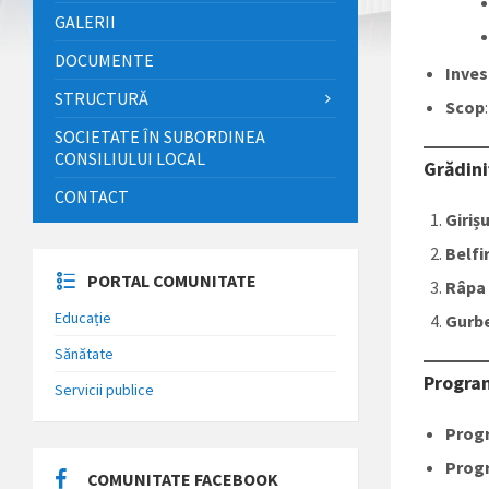
GALERII
DOCUMENTE
Inves
STRUCTURĂ
Scop
SOCIETATE ÎN SUBORDINEA
CONSILIULUI LOCAL
Grădin
CONTACT
Giriș
Belfi
PORTAL COMUNITATE
Râpa
Educație
Gurb
Sănătate
Program
Servicii publice
Prog
Prog
COMUNITATE FACEBOOK