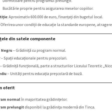
Dormitoare pentru programul prelungit.
Bucătărie proprie pentru asigurarea meselor copiilor.
tiție
: Aproximativ 600.000 de euro, finanțați din bugetul local.
: Oferirea unor condiții de educație la standarde europene, atragere
ițele din satele componente
u Negru
– Grădiniță cu program normal.
r
– Spații educaționale pentru preșcolari.
– Grădiniță funcțională, parte a structurilor Liceului Teoretic „Nico
ediu
– Unități pentru educația preșcolară de bază.
 oferit
ram normal
în majoritatea grădinițelor.
ram prelungit
disponibil la grădinița modernă din Tinca.