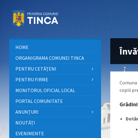
Sari
Sari
Sari
la
la
la
conținut
bara
subsol
laterală
stângă
HOME
Învă
ORGANIGRAMA COMUNEI TINCA
PENTRU CETĂȚENI
PENTRU FIRME
Comuna T
copiii pr
MONITORUL OFICIAL LOCAL
PORTAL COMUNITATE
Grădin
ANUNȚURI
Dotăr
NOUTĂȚI
EVENIMENTE