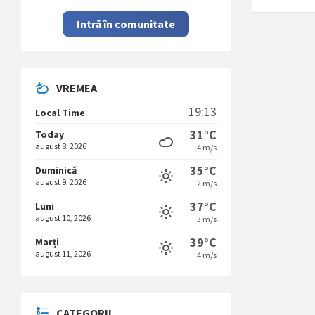
Intră în comunitate
VREMEA
19:13
Local Time
31°C
Today
august 8, 2026
4 m/s
35°C
Duminică
august 9, 2026
2 m/s
37°C
Luni
august 10, 2026
3 m/s
39°C
Marți
august 11, 2026
4 m/s
CATEGORII