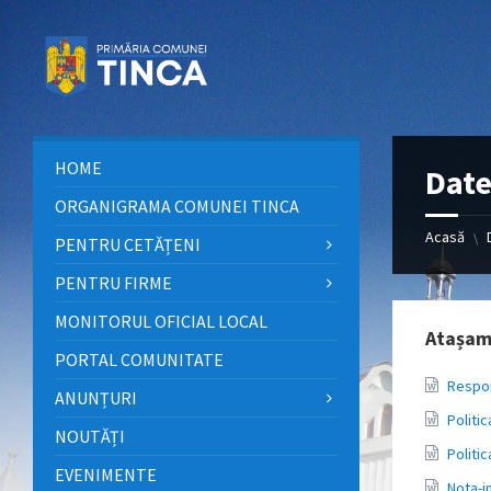
Sari
Sari
Sari
la
la
la
conținut
bara
subsol
laterală
stângă
HOME
Date
ORGANIGRAMA COMUNEI TINCA
Acasă
\
PENTRU CETĂȚENI
PENTRU FIRME
MONITORUL OFICIAL LOCAL
Atașam
PORTAL COMUNITATE
Respon
ANUNȚURI
Politi
NOUTĂȚI
Politi
EVENIMENTE
Nota-i