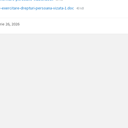
fișier:
Dimensiune
-exercitare-drepturi-persoana-vizata-1.doc
40 kB
fișier:
rie 26, 2026