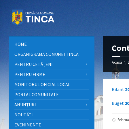
Sari
Sari
Sari
la
la
la
conținut
bara
subsol
laterală
stângă
HOME
Cont
ORGANIGRAMA COMUNEI TINCA
Acasă
\
PENTRU CETĂȚENI
PENTRU FIRME
MONITORUL OFICIAL LOCAL
Bilant
2
PORTAL COMUNITATE
Buget
20
ANUNȚURI
NOUTĂȚI
februa
EVENIMENTE