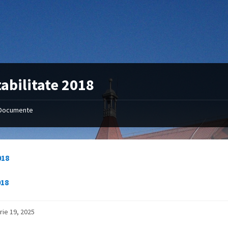
abilitate 2018
Documente
018
18
rie 19, 2025