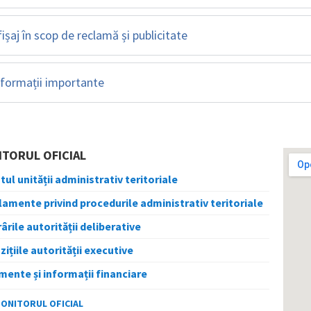
fișaj în scop de reclamă și publicitate
nformații importante
TORUL OFICIAL
tul unității administrativ teritoriale
amente privind procedurile administrativ teritoriale
ârile autorității deliberative
zițiile autorității executive
ente și informații financiare
MONITORUL OFICIAL