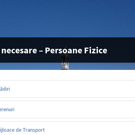
 necesare – Persoane Fizice
ădiri
erenuri
ijloace de Transport